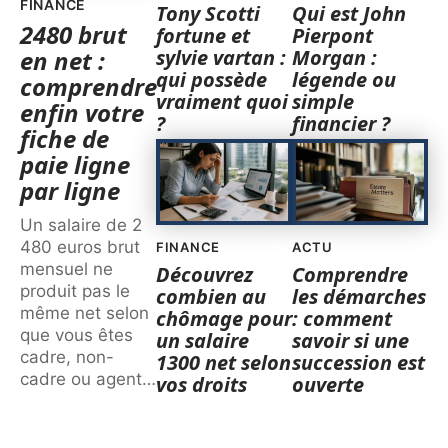
FINANCE
Tony Scotti
Qui est John
2480 brut
fortune et
Pierpont
sylvie vartan :
Morgan :
en net :
qui possède
légende ou
comprendre
vraiment quoi
simple
enfin votre
?
financier ?
fiche de
paie ligne
par ligne
Un salaire de 2
480 euros brut
FINANCE
ACTU
mensuel ne
Découvrez
Comprendre
produit pas le
combien au
les démarches
même net selon
chômage pour
: comment
que vous êtes
un salaire
savoir si une
cadre, non-
1300 net selon
succession est
cadre ou agent
…
vos droits
ouverte