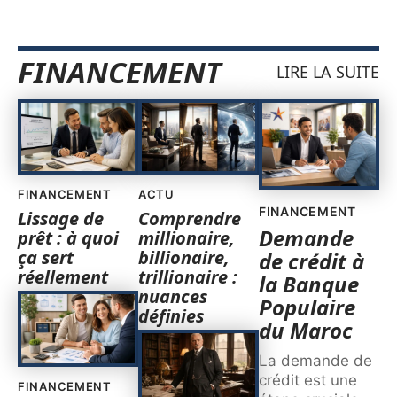
FINANCEMENT
LIRE LA SUITE
FINANCEMENT
ACTU
FINANCEMENT
Lissage de
Comprendre
Demande
prêt : à quoi
millionaire,
ça sert
billionaire,
de crédit à
réellement
trillionaire :
la Banque
nuances
Populaire
définies
du Maroc
La demande de
crédit est une
FINANCEMENT