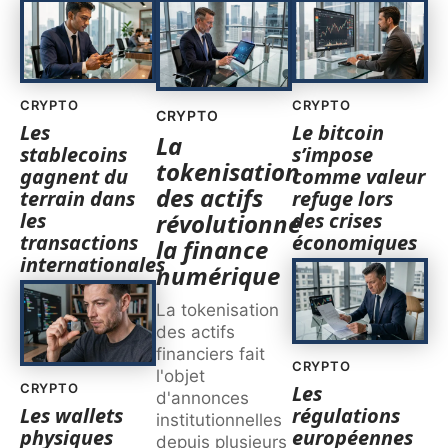
CRYPTO
CRYPTO
CRYPTO
Les
Le bitcoin
La
stablecoins
s’impose
tokenisation
gagnent du
comme valeur
des actifs
terrain dans
refuge lors
les
des crises
révolutionne
transactions
économiques
la finance
internationales
numérique
La tokenisation
des actifs
financiers fait
CRYPTO
l'objet
CRYPTO
Les
d'annonces
Les wallets
régulations
institutionnelles
physiques
européennes
depuis plusieurs