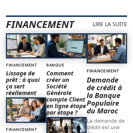
FINANCEMENT
LIRE LA SUITE
FINANCEMENT
BANQUE
FINANCEMENT
Lissage de
Comment
Demande
prêt : à quoi
créer un
ça sert
Société
de crédit à
réellement
Générale
la Banque
compte Client
Populaire
en ligne étape
du Maroc
par étape ?
La demande de
crédit est une
FINANCEMENT