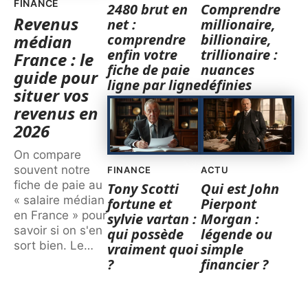
FINANCE
2480 brut en
Comprendre
Revenus
net :
millionaire,
comprendre
billionaire,
médian
enfin votre
trillionaire :
France : le
fiche de paie
nuances
guide pour
ligne par ligne
définies
situer vos
revenus en
2026
On compare
souvent notre
FINANCE
ACTU
fiche de paie au
Tony Scotti
Qui est John
« salaire médian
fortune et
Pierpont
en France » pour
sylvie vartan :
Morgan :
savoir si on s'en
qui possède
légende ou
sort bien. Le
…
vraiment quoi
simple
?
financier ?