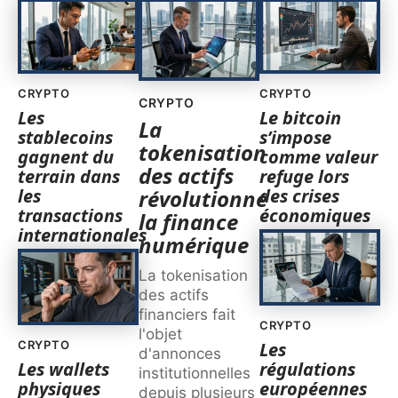
CRYPTO
CRYPTO
CRYPTO
Les
Le bitcoin
La
stablecoins
s’impose
tokenisation
gagnent du
comme valeur
des actifs
terrain dans
refuge lors
les
des crises
révolutionne
transactions
économiques
la finance
internationales
numérique
La tokenisation
des actifs
financiers fait
CRYPTO
l'objet
CRYPTO
Les
d'annonces
Les wallets
régulations
institutionnelles
physiques
européennes
depuis plusieurs